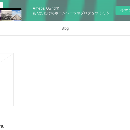
Ameba Owndで
今す
あなただけのホームページやブログをつくろう
Blog
Thu